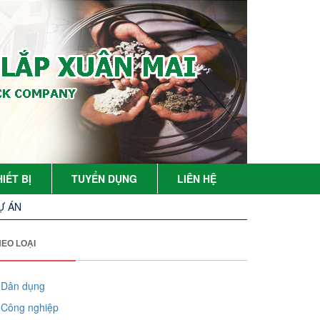
IẾT BỊ
TUYỂN DỤNG
LIÊN HỆ
Ự ÁN
HEO LOẠI
Dân dụng
Công nghiệp