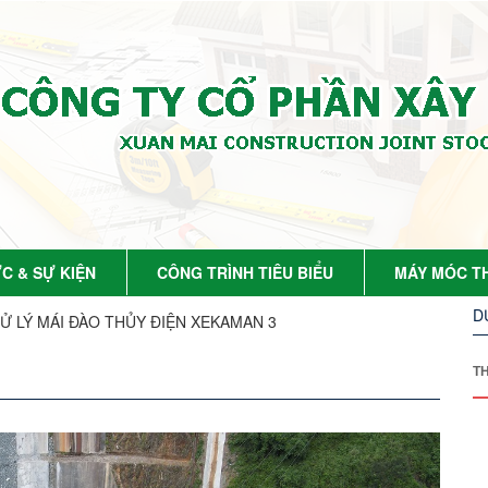
ỨC & SỰ KIỆN
CÔNG TRÌNH TIÊU BIỂU
MÁY MÓC TH
D
XỬ LÝ MÁI ĐÀO THỦY ĐIỆN XEKAMAN 3
T