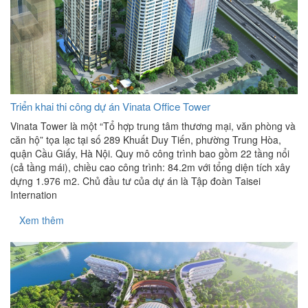
Triển khai thi công dự án Vinata Office Tower
Vinata Tower là một “Tổ hợp trung tâm thương mại, văn phòng và
căn hộ” tọa lạc tại số 289 Khuất Duy Tiến, phường Trung Hòa,
quận Cầu Giấy, Hà Nội. Quy mô công trình bao gồm 22 tầng nổi
(cả tầng mái), chiều cao công trình: 84.2m với tổng diện tích xây
dựng 1.976 m2. Chủ đầu tư của dự án là Tập đoàn Taisei
Internation
Xem thêm