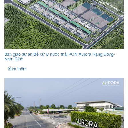
Bàn giao dự án Bể xử lý nước thải KCN Aurora Rạng Đông-
Nam Định
Xem thêm