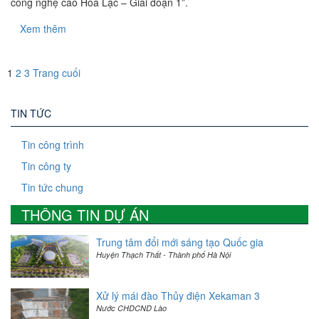
công nghệ cao Hòa Lạc – Giai đoạn 1”.
Xem thêm
1
2
3
Trang cuối
TIN TỨC
Tin công trình
Tin công ty
Tin tức chung
THÔNG TIN DỰ ÁN
Trung tâm đổi mới sáng tạo Quốc gia
Huyện Thạch Thất - Thành phố Hà Nội
Xử lý mái đào Thủy điện Xekaman 3
Nước CHDCND Lào