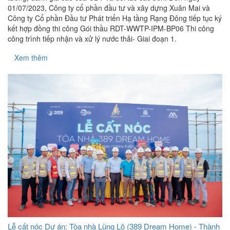
01/07/2023, Công ty cổ phần đầu tư và xây dựng Xuân Mai và
Công ty Cổ phần Đầu tư Phát triển Hạ tầng Rạng Đông tiếp tục ký
kết hợp đồng thi công Gói thầu RDT-WWTP-IPM-BP06 Thi công
công trình tiếp nhận và xử lý nước thải- Giai đoạn 1.
Xem thêm
Lễ cất nóc Dự án: Tòa nhà Lũng Lô (389 Dream Home) - Thành