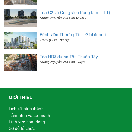
Tòa C2 và Công viên trung tâm (TTT)
Đường Nguyễn Văn Linh-Quận 7
Bệnh viện Thường Tín - Giai đoạn 1
Thường Tín - Hà Nội
Tòa HR3 dự án Tân Thuận Tây
Đường Nguyễn Văn Linh, Quận 7
GIỚI THIỆU
Lịch sử hình thành
Tầm nhìn và sứ mệnh
Lĩnh vực hoạt động
Sơ đồ tổ chức