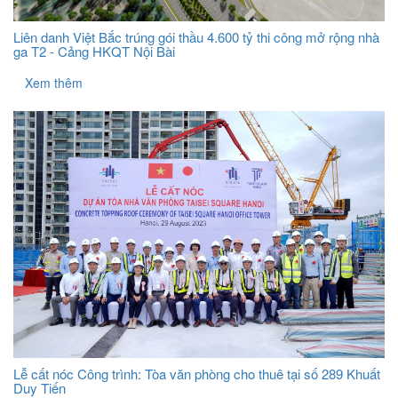
Liên danh Việt Bắc trúng gói thầu 4.600 tỷ thi công mở rộng nhà
ga T2 - Cảng HKQT Nội Bài
Xem thêm
Lễ cất nóc Công trình: Tòa văn phòng cho thuê tại số 289 Khuất
Duy Tiến