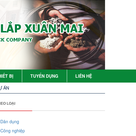
IẾT BỊ
TUYỂN DỤNG
LIÊN HỆ
Ự ÁN
HEO LOẠI
Dân dụng
Công nghiệp