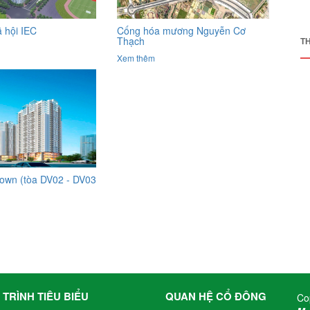
 hội IEC
Cống hóa mương Nguyễn Cơ
Thạch
T
Xem thêm
own (tòa DV02 - DV03
TRÌNH TIÊU BIỂU
QUAN HỆ CỔ ĐÔNG
Co