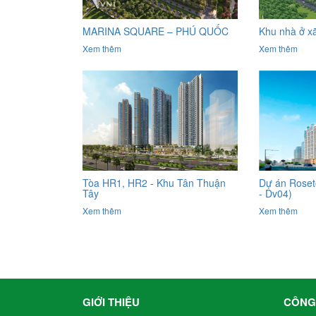
MARINA SQUARE – PHÚ QUỐC
Khu nhà ở xã
Xem thêm
Xem thêm
Tòa HR1, HR2 - Khu Tân Thuận
Dự án Roset
Tây
- Dv04)
Xem thêm
Xem thêm
GIỚI THIỆU
CÔNG 