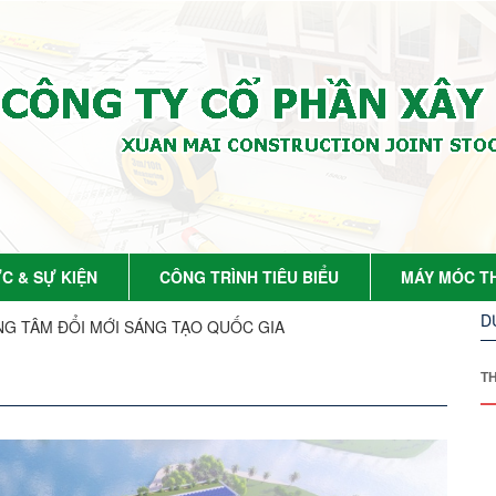
ỨC & SỰ KIỆN
CÔNG TRÌNH TIÊU BIỂU
MÁY MÓC TH
D
NG TÂM ĐỔI MỚI SÁNG TẠO QUỐC GIA
T