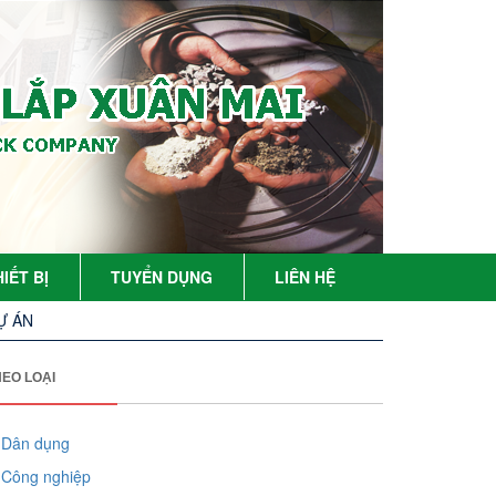
IẾT BỊ
TUYỂN DỤNG
LIÊN HỆ
Ự ÁN
HEO LOẠI
Dân dụng
Công nghiệp