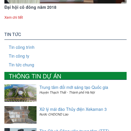
Đại hội cổ đông năm 2018
Xem chi tiết
TIN TỨC
Tin công trình
Tin công ty
Tin tức chung
THÔNG TIN DỰ ÁN
Trung tâm đổi mới sáng tạo Quốc gia
Huyện Thạch Thất - Thành phố Hà Nội
Xử lý mái đào Thủy điện Xekaman 3
Nước CHDCND Lào
Tòa C2 và Công viên trung tâm (TTT)