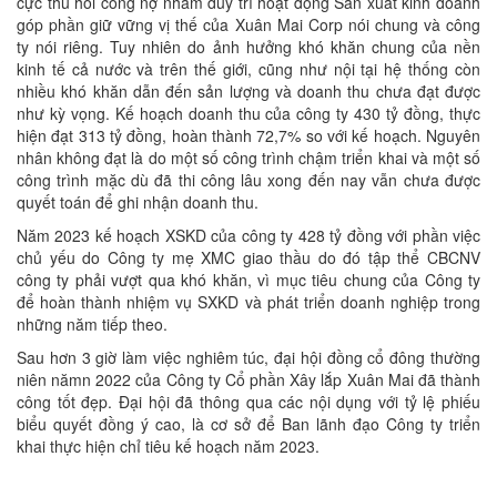
cực thu hồi công nợ nhằm duy trì hoạt động Sản xuất kinh doanh
góp phần giữ vững vị thế của Xuân Mai Corp nói chung và công
ty nói riêng. Tuy nhiên do ảnh hưởng khó khăn chung của nền
kinh tế cả nước và trên thế giới, cũng như nội tại hệ thống còn
nhiều khó khăn dẫn đến sản lượng và doanh thu chưa đạt được
như kỳ vọng. Kế hoạch doanh thu của công ty 430 tỷ đồng, thực
hiện đạt 313 tỷ đồng, hoàn thành 72,7% so với kế hoạch. Nguyên
nhân không đạt là do một số công trình chậm triển khai và một số
công trình mặc dù đã thi công lâu xong đến nay vẫn chưa được
quyết toán để ghi nhận doanh thu.
Năm 2023 kế hoạch XSKD của công ty 428 tỷ đồng với phần việc
chủ yếu do Công ty mẹ XMC giao thầu do đó tập thể CBCNV
công ty phải vượt qua khó khăn, vì mục tiêu chung của Công ty
để hoàn thành nhiệm vụ SXKD và phát triển doanh nghiệp trong
những năm tiếp theo.
Sau hơn 3 giờ làm việc nghiêm túc, đại hội đồng cổ đông thường
niên nămn 2022 của Công ty Cổ phần Xây lắp Xuân Mai đã thành
công tốt đẹp. Đại hội đã thông qua các nội dụng với tỷ lệ phiếu
biểu quyết đồng ý cao, là cơ sở để Ban lãnh đạo Công ty triển
khai thực hiện chỉ tiêu kế hoạch năm 2023.